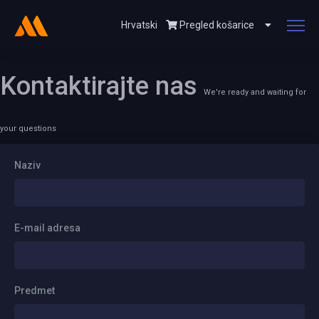
Hrvatski
Pregled košarice
Kontaktirajte nas
We're ready and waiting for
your questions
Naziv
E-mail adresa
Predmet